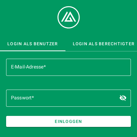
LOGIN ALS BENUTZER
LOGIN ALS BERECHTIGTER
Login
E-Mail-Adresse
als
Benutzer
visibility_off
Passwort
Passwo
ein-/au
EINLOGGEN